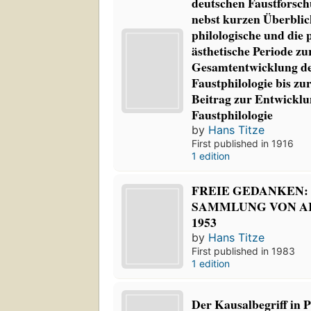
deutschen Faustforsch
nebst kurzen Überblic
philologische und die 
ästhetische Periode z
Gesamtentwicklung de
Faustphilologie bis zu
Beitrag zur Entwicklu
Faustphilologie
by
Hans Titze
First published in 1916
1 edition
FREIE GEDANKEN:
SAMMLUNG VON AR
1953
by
Hans Titze
First published in 1983
1 edition
Der Kausalbegriff in 