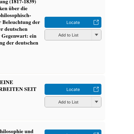
ung (1817-1839)
ken über die
philosophisch-
ur Beleuchtung der
Locate
r deutschen
r Gegenwart: ein
Add to List
ng der deutschen
 EINE
BEITEN SEIT
Locate
Add to List
Philosophie und