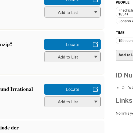
PEOPLE
Friedric
Add to List
1854)
Johann 
TIME
19th cen
inzip?
Locate
Add to L
Add to List
ID N
 und Irrational
OLID:
Locate
Link
Add to List
No links y
riode der