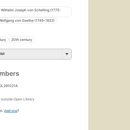
h Wilhelm Joseph von Schelling (1775-
Wolfgang von Goethe (1749-1832)
tury
20th century
ist
umbers
 OL291021A
s
outside Open Library
et.
Add one
?