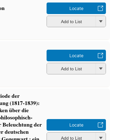
on
Locate
Add to List
Locate
Add to List
riode der
ung (1817-1839):
ken über die
philosophisch-
ur Beleuchtung der
Locate
r deutschen
r Gegenwart ; ein
Add to List