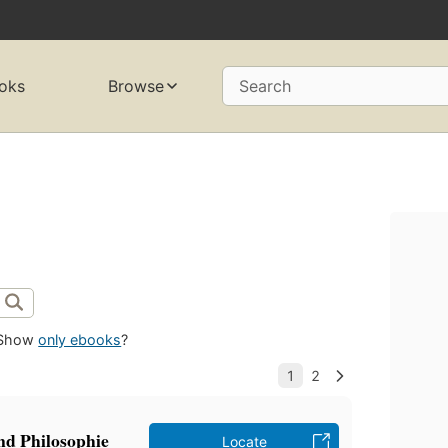
oks
Browse
Search
Show
only ebooks
?
nd Philosophie
Locate