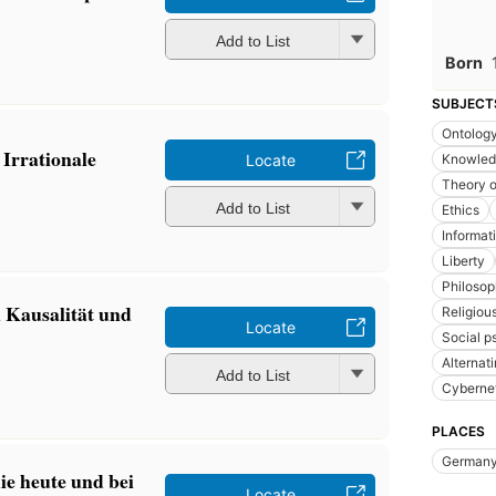
Add to List
Born
SUBJECT
Ontolog
 Irrationale
Knowled
Locate
Theory 
Add to List
Ethics
Informat
Liberty
Philosop
 Kausalität und
Religiou
Locate
Social p
Alternati
Add to List
Cyberne
PLACES
German
hie heute und bei
Locate