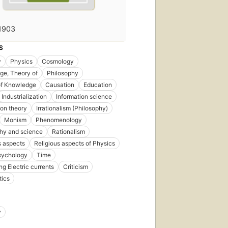
1903
S
y
Physics
Cosmology
ge, Theory of
Philosophy
of Knowledge
Causation
Education
Industrialization
Information science
ion theory
Irrationalism (Philosophy)
Monism
Phenomenology
hy and science
Rationalism
s aspects
Religious aspects of Physics
sychology
Time
ng Electric currents
Criticism
tics
y