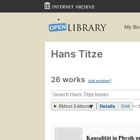
My Bo
Hans Titze
26 works
Add another?
Most Editions
Details
Grid
— 
Kausalität in Physik u