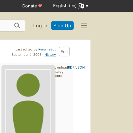
English (en)
Donate
♥
Log In
Sign Up
Last edited by
RenameBot
Edit
September 4, 2008 |
History
Download
RDF
/
JSON
catalog
record: