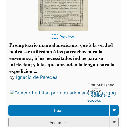
Preview
Promptuario manual mexicano: que à la verdad
podrá ser utilissimo à los parrochos para la
enseñanza; à los necessitados indios para su
intriccion; y à los que aprenden la lengua para la
expedicion ...
by
Ignacio de Paredes
First published
in 1759
4 editions
,
2
ebooks
Read
Add to List