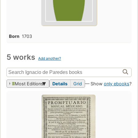
Born
1703
5 works
Add another?
Most Editions
Details
Grid
— Show
only ebooks
?