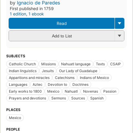
by
Ignacio de Paredes
First published in 1759
1 edition
,
1 ebook
Read
Add to List
SUBJECTS
Catholic Church
Missions
Nahuatl language
Texts
CSAIP
Indian linguistics
Jesuits
Our Lady of Guadalupe
Apparitions and miracles
Catechisms
Indians of Mexico
Languages
Aztec
Devotion to
Doctrines
Early works to 1800
Mexico
Nahuatl
Novenas
Passion
Prayers and devotions
Sermons
Sources
Spanish
PLACES
Mexico
PEOPLE