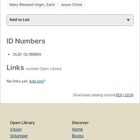
Mary Blessed Virgin, Saint
Jesus Christ
Add to List
ID Numbers
OLID: OL18685A
Links
outside Open Library
No links yet.
Add one
?
Download catalog record:
RDF
/
JSON
Open Library
Discover
Vision
Home
Volunteer
Books