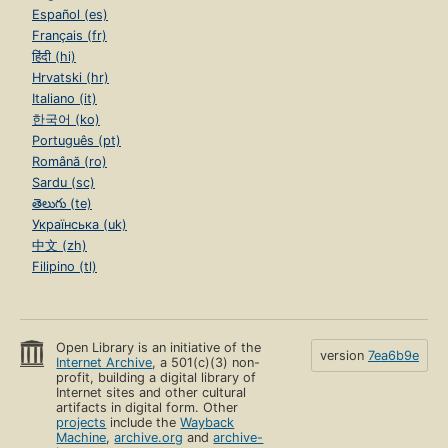
Español (es)
Français (fr)
हिंदी (hi)
Hrvatski (hr)
Italiano (it)
한국어 (ko)
Português (pt)
Română (ro)
Sardu (sc)
తెలుగు (te)
Українська (uk)
中文 (zh)
Filipino (tl)
Open Library is an initiative of the
version
7ea6b9e
Internet Archive
, a 501(c)(3) non-
profit, building a digital library of
Internet sites and other cultural
artifacts in digital form. Other
projects
include the
Wayback
Machine
,
archive.org
and
archive-