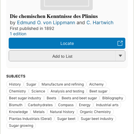
Die chemischen Kenntnisse des Plinius
by
Edmund O. von Lippmann
and
C. Hartwich
First published in 1892
1 edition
Locate
Add to List
SUBJECTS
History
Sugar
Manufacture and refining
Alchemy
Chemistry
Science
Analysis and testing
Beet sugar
Beet sugar industry
Beets
Beets and beet sugar
Bibliography
Bismuth
Carbohydrates
Compass
Energy
Industrial arts
Knowledge
Metals
Natural history
Organic Chemistry
Plantas Industriais (Geral)
Sugar beet
Sugar beet industry
Sugar growing