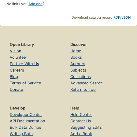
No links yet.
Add one
?
Download catalog record:
RDF
/
JSON
Open Library
Discover
Vision
Home
Volunteer
Books
Partner With Us
Authors
Careers
Subjects
Blog
Collections
Terms of Service
Advanced Search
Donate
Return to Top
Develop
Help
Developer Center
Help Center
API Documentation
Contact Us
Bulk Data Dumps
Suggesting Edits
Writing Bots
Add a Book