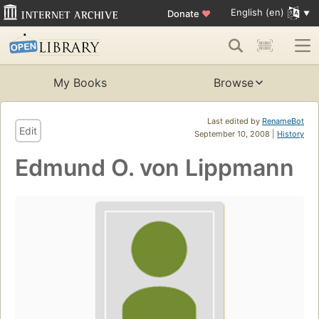
English (en)
Donate
♥
My Books
Browse
Last edited by
RenameBot
Edit
September 10, 2008 |
History
Edmund O. von Lippmann