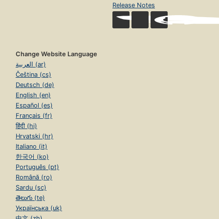
Release Notes
Change Website Language
العربية (ar)
Čeština (cs)
Deutsch (de)
English (en)
Español (es)
Français (fr)
हिंदी (hi)
Hrvatski (hr)
Italiano (it)
한국어 (ko)
Português (pt)
Română (ro)
Sardu (sc)
తెలుగు (te)
Українська (uk)
中文 (zh)