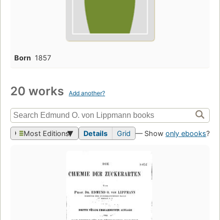
Born
1857
20 works
Add another?
Most Editions
Details
Grid
— Show
only ebooks
?