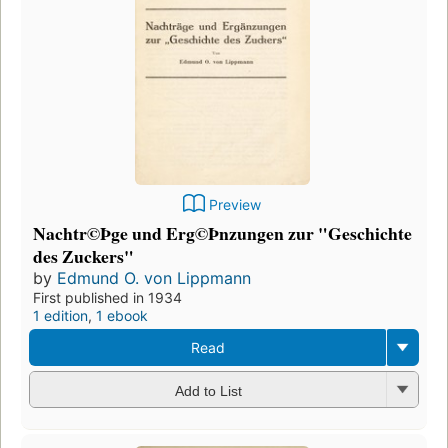
Preview
Nachtr©Þge und Erg©Þnzungen zur "Geschichte
des Zuckers"
by
Edmund O. von Lippmann
First published in 1934
1 edition
,
1 ebook
Read
Add to List