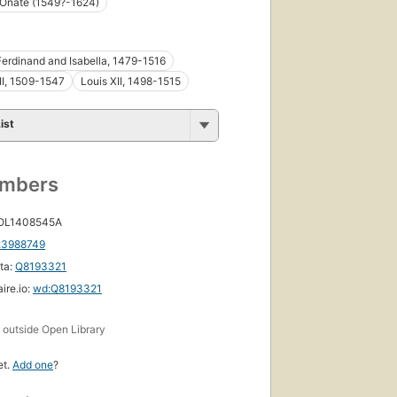
 Oñate (1549?-1624)
Ferdinand and Isabella, 1479-1516
II, 1509-1547
Louis XII, 1498-1515
ist
umbers
 OL1408545A
23988749
ta:
Q8193321
ire.io:
wd:Q8193321
s
outside Open Library
et.
Add one
?