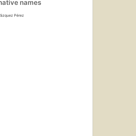
native names
Vázquez Pérez