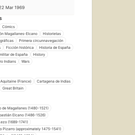
22 Mar 1969
S
Cómics
ión Magallanes-Elcano
Historietas
gráficas
Primera circunnavegación
s
Ficción histórica
Historia de España
militar de España
History
o Indians
Wars
Aquitaine (France)
Cartagena de Indias
Great Britain
o de Magallanes (1480-1521)
astián Elcano (1486-1526)
Lezo (1689-1741)
o Pizarro (approximately 1475-1541)