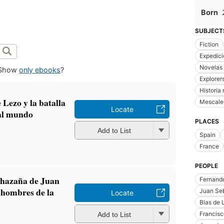
Born
SUBJECT
Fiction
Expedic
Novelas 
Show
only ebooks
?
Explorer
Historia 
Lezo y la batalla
Mescaler
Locate
 al mundo
PLACES
Add to List
Spain
France
PEOPLE
e hazaña de Juan
Fernand
 hombres de la
Juan Seb
Locate
Blas de 
Francisc
Add to List