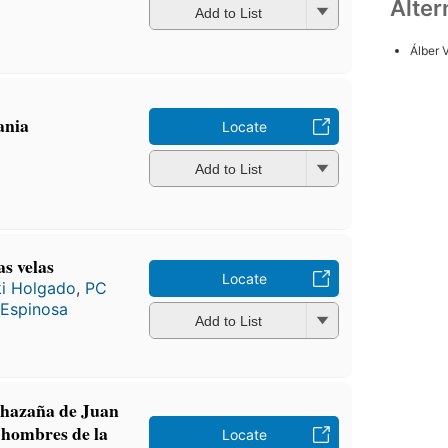
Alter
Add to List
Álber 
ania
Locate
Add to List
s velas
Locate
ki Holgado
,
PC
 Espinosa
Add to List
 hazaña de Juan
s hombres de la
Locate