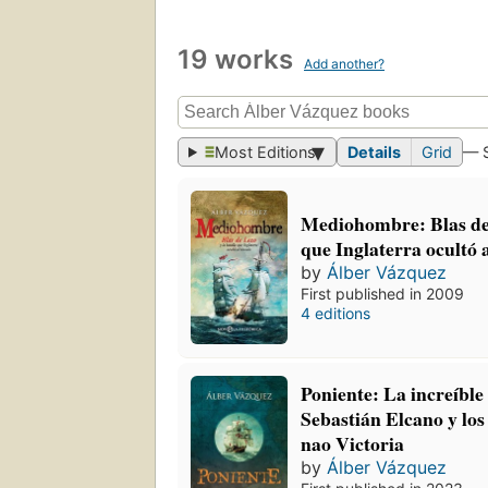
19 works
Add another?
Most Editions
Details
Grid
— 
Mediohombre: Blas de 
que Inglaterra ocultó
by
Álber Vázquez
First published in 2009
4 editions
Poniente: La increíbl
Sebastián Elcano y los
nao Victoria
by
Álber Vázquez