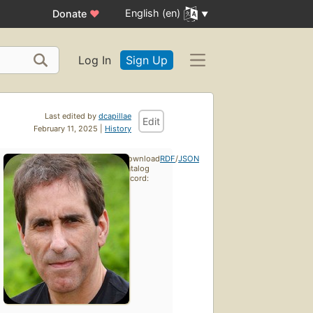
English (en)
Donate
♥
Log In
Sign Up
Last edited by
dcapillae
Edit
February 11, 2025 |
History
Download
RDF
/
JSON
catalog
record: