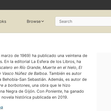
oks
Browse
Search
e marzo de 1969) ha publicado una veintena de
s. En la editorial La Esfera de los Libros, ha
calero en Río Grande
,
Muerte en el hielo
,
El
y
Vasco Núñez de Balboa
. También es autor
e la Behobia-San Sebastián. Además, es autor de
e a borbotones
, una obra que le hizo
mana Negra de Gijón. Con
Poniente
, ha ganado
 novela histórica publicada en 2019.
oa