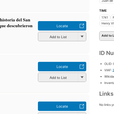
Juan de
TIME
1741
historia del San
Henry VI
 que descubrieron
Locate
Add to L
Add to List
ID N
OLID:
Locate
VIAF:
Wikida
Add to List
Inventa
Link
No links y
Locate