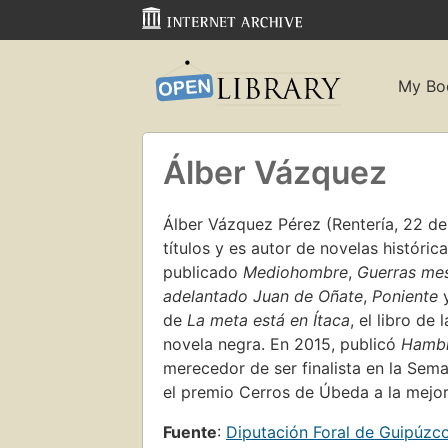
My Bo
Álber Vázquez
Álber Vázquez Pérez (Rentería, 22 d
títulos y es autor de novelas histórica
publicado
Mediohombre
,
Guerras mes
adelantado Juan de Oñate
,
Poniente
de
La meta está en Ítaca
, el libro d
novela negra. En 2015, publicó
Hambr
merecedor de ser finalista en la Se
el premio Cerros de Úbeda a la mejor
Fuente
:
Diputación Foral de Guipúzc