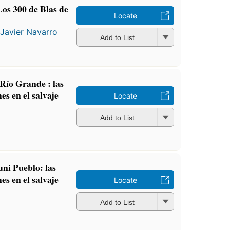
Los 300 de Blas de
Locate
d
Javier Navarro
Add to List
Río Grande : las
es en el salvaje
Locate
Add to List
ni Pueblo: las
es en el salvaje
Locate
Add to List