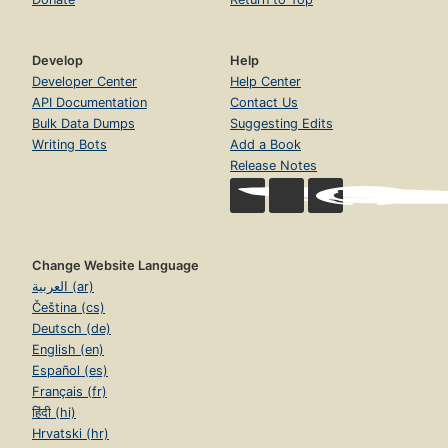
Develop
Help
Developer Center
Help Center
API Documentation
Contact Us
Bulk Data Dumps
Suggesting Edits
Writing Bots
Add a Book
Release Notes
Change Website Language
العربية (ar)
Čeština (cs)
Deutsch (de)
English (en)
Español (es)
Français (fr)
हिंदी (hi)
Hrvatski (hr)