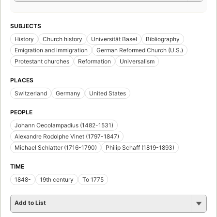
SUBJECTS
History
Church history
Universität Basel
Bibliography
Emigration and immigration
German Reformed Church (U.S.)
Protestant churches
Reformation
Universalism
PLACES
Switzerland
Germany
United States
PEOPLE
Johann Oecolampadius (1482-1531)
Alexandre Rodolphe Vinet (1797-1847)
Michael Schlatter (1716-1790)
Philip Schaff (1819-1893)
TIME
1848-
19th century
To 1775
Add to List