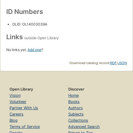
ID Numbers
OLID: OL14003039A
Links
outside Open Library
No links yet.
Add one
?
Download catalog record:
RDF
/
JSON
Open Library
Discover
Vision
Home
Volunteer
Books
Partner With Us
Authors
Careers
Subjects
Blog
Collections
Terms of Service
Advanced Search
Donate
Return to Top