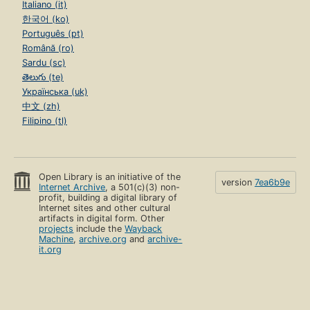
Italiano (it)
한국어 (ko)
Português (pt)
Română (ro)
Sardu (sc)
తెలుగు (te)
Українська (uk)
中文 (zh)
Filipino (tl)
Open Library is an initiative of the
version
7ea6b9e
Internet Archive
, a 501(c)(3) non-
profit, building a digital library of
Internet sites and other cultural
artifacts in digital form. Other
projects
include the
Wayback
Machine
,
archive.org
and
archive-
it.org