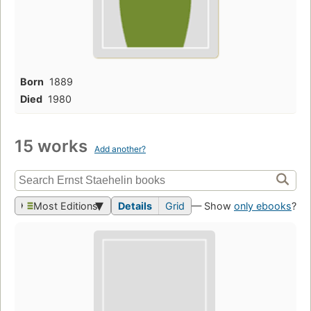
Born
1889
Died
1980
15 works
Add another?
Most Editions
Details
Grid
— Show
only ebooks
?