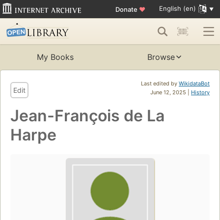
English (en)
Donate
♥
My Books
Browse
Last edited by
WikidataBot
Edit
June 12, 2025 |
History
Jean-François de La
Harpe