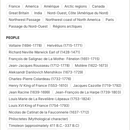
France
America
Amérique
Arctic regions
Canada
Great Britain
India
Nord-Ouest, Côte (Amérique du Nord)
Northwest Passage
Northwest coast of North America
Paris
Passage du Nord-Ouest
Régions arctiques
PEOPLE
Voltaire (1694-1778)
Helvétius (1715-1771)
Richard Neville Warwick Earl of (1428-1471)
François de Salignac de La Mothe- Fénelon (1651-1715)
Jean-Jacques Rousseau (1712-1778)
Molière (1622-1673)
Aleksandr Danilovich Menshikov (1673-1729)
Charles-Pierre Colardeau (1732-1776)
Henry IV King of France (1553-1610)
Jacques Cazotte (1719-1792)
Jean Racine (1639-1699)
Jean-François de La Harpe (1739-1803)
Louis Marie de La Revelière-Lépeaux (1753-1824)
Louis XVI King of France (1754-1793)
Nicolas de Catinat de la Fauconnerie (1637-1712)
Philoctetes (Mythological character)
Timoleon (approximately 411 B.C.-337 B.C)