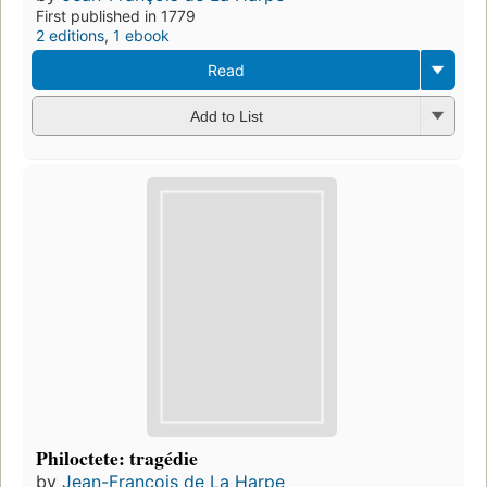
First published in 1779
2 editions
,
1 ebook
Read
Add to List
Philoctete: tragédie
by
Jean-François de La Harpe