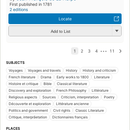
First published in 1781
2 editions
Locate
Add to List
SUBJECTS
Voyages
Voyages and travels
History
History and criticism
French literature
Drama
Early works to 1800
Literature
Histoire et critique
Bible
Classical literature
Discovery and exploration
French Philosophy
Littérature
Religious aspects
Sources
Criticism, interpretation
Poetry
Découverte et exploration
Littérature ancienne
Politics and government
Civil rights
Classic Literature
Critique, interprâetation
Dictionnaires français
PLACES