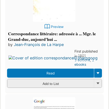
Preview
Correspondance littéraire: adressée à ... Mgr. le
Grand-duc, aujourd'hui ...
by
Jean-François de La Harpe
First published
in 1801
3 editions
,
2
ebooks
Read
Add to List