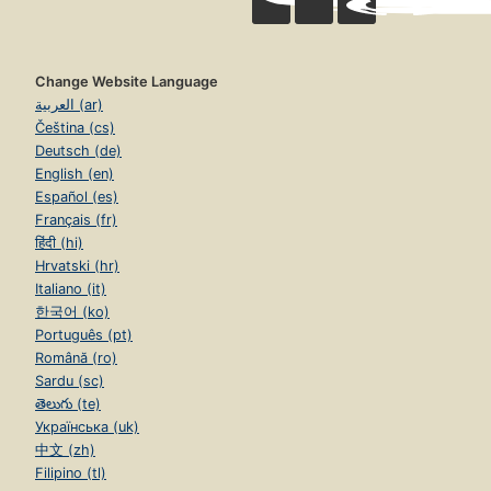
Change Website Language
العربية (ar)
Čeština (cs)
Deutsch (de)
English (en)
Español (es)
Français (fr)
हिंदी (hi)
Hrvatski (hr)
Italiano (it)
한국어 (ko)
Português (pt)
Română (ro)
Sardu (sc)
తెలుగు (te)
Українська (uk)
中文 (zh)
Filipino (tl)