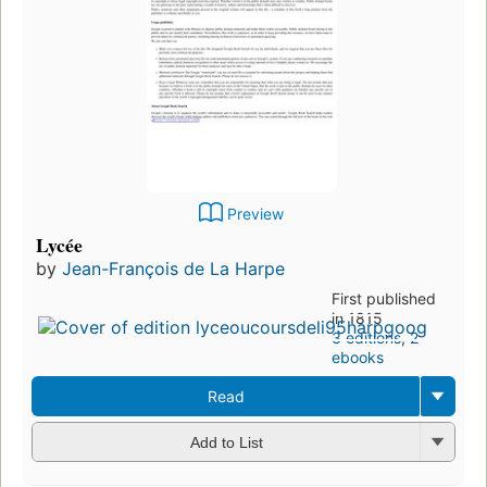
Preview
Lycée
by
Jean-François de La Harpe
First published
in 1815
3 editions
,
2
ebooks
Read
Add to List