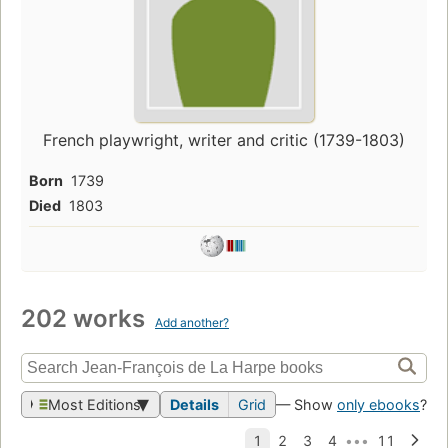
French playwright, writer and critic (1739-1803)
Born
1739
Died
1803
202 works
Add another?
Most Editions
Details
Grid
— Show
only ebooks
?