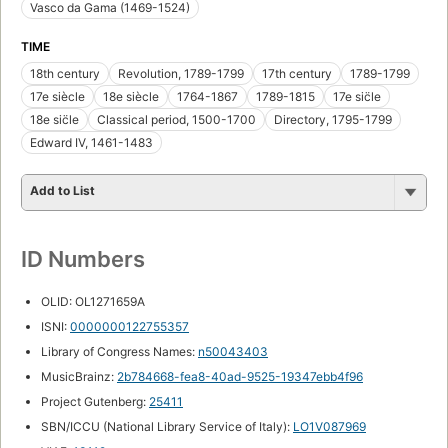
Vasco da Gama (1469-1524)
TIME
18th century
Revolution, 1789-1799
17th century
1789-1799
17e siècle
18e siècle
1764-1867
1789-1815
17e sic̈le
18e sic̈le
Classical period, 1500-1700
Directory, 1795-1799
Edward IV, 1461-1483
Add to List
ID Numbers
OLID: OL1271659A
ISNI:
0000000122755357
Library of Congress Names:
n50043403
MusicBrainz:
2b784668-fea8-40ad-9525-19347ebb4f96
Project Gutenberg:
25411
SBN/ICCU (National Library Service of Italy):
LO1V087969