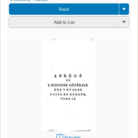
Read
Add to List
Preview