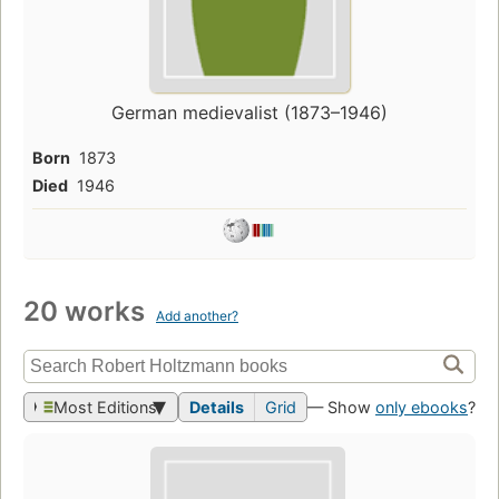
German medievalist (1873–1946)
Born
1873
Died
1946
20 works
Add another?
Most Editions
Details
Grid
— Show
only ebooks
?