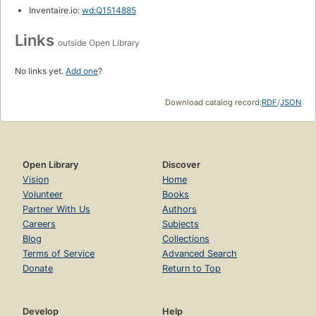
Inventaire.io:
wd:Q1514885
Links
outside Open Library
No links yet.
Add one
?
Download catalog record:
RDF
/
JSON
Open Library
Discover
Vision
Home
Volunteer
Books
Partner With Us
Authors
Careers
Subjects
Blog
Collections
Terms of Service
Advanced Search
Donate
Return to Top
Develop
Help