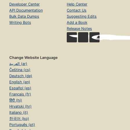
Developer Center
Help Center
API Documentation
Contact Us
Bulk Data Dumps
Suggesting Edits
Writing Bots
Add a Book
Release Notes
Change Website Language
العربية (ar)
Čeština (cs)
Deutsch (de)
English (en)
Español (es)
Français (fr)
हिंदी (hi)
Hrvatski (hr)
Italiano (it)
한국어 (ko)
Português (pt)