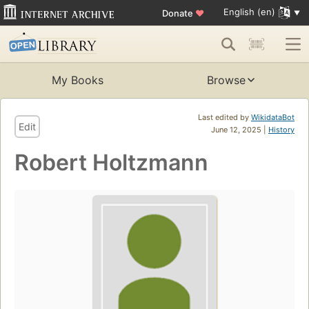
English (en)
Donate
♥
My Books
Browse
Last edited by
WikidataBot
Edit
June 12, 2025 |
History
Robert Holtzmann