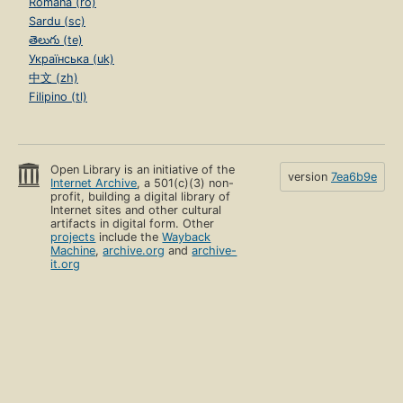
Română (ro)
Sardu (sc)
తెలుగు (te)
Українська (uk)
中文 (zh)
Filipino (tl)
Open Library is an initiative of the
version
7ea6b9e
Internet Archive
, a 501(c)(3) non-
profit, building a digital library of
Internet sites and other cultural
artifacts in digital form. Other
projects
include the
Wayback
Machine
,
archive.org
and
archive-
it.org