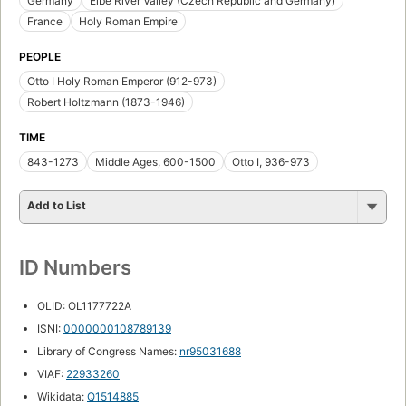
Germany
Elbe River Valley (Czech Republic and Germany)
France
Holy Roman Empire
PEOPLE
Otto I Holy Roman Emperor (912-973)
Robert Holtzmann (1873-1946)
TIME
843-1273
Middle Ages, 600-1500
Otto I, 936-973
Add to List
ID Numbers
OLID: OL1177722A
ISNI:
0000000108789139
Library of Congress Names:
nr95031688
VIAF:
22933260
Wikidata:
Q1514885