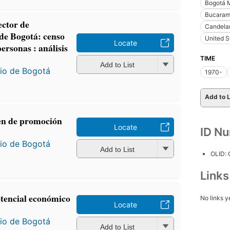
Bogotá M
Bucaram
ector de
Candelar
de Bogotá: censo
United S
Locate
ersonas : análisis
TIME
Add to List
io de Bogotá
1970-
Add to L
en de promoción
Locate
ID N
io de Bogotá
Add to List
OLID:
Link
otencial económico
No links y
Locate
io de Bogotá
Add to List