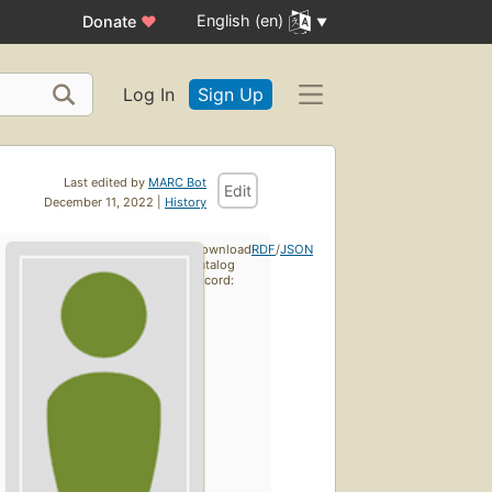
English (en)
Donate
♥
Log In
Sign Up
Last edited by
MARC Bot
Edit
December 11, 2022 |
History
Download
RDF
/
JSON
catalog
record: