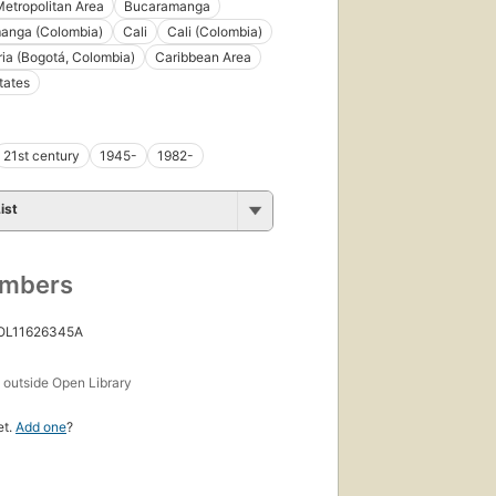
etropolitan Area
Bucaramanga
anga (Colombia)
Cali
Cali (Colombia)
ia (Bogotá, Colombia)
Caribbean Area
tates
21st century
1945-
1982-
ist
umbers
 OL11626345A
s
outside Open Library
et.
Add one
?