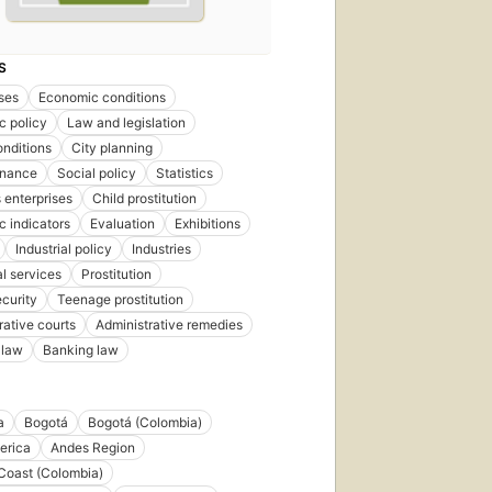
S
ses
Economic conditions
c policy
Law and legislation
onditions
City planning
inance
Social policy
Statistics
 enterprises
Child prostitution
 indicators
Evaluation
Exhibitions
Industrial policy
Industries
l services
Prostitution
ecurity
Teenage prostitution
rative courts
Administrative remedies
 law
Banking law
a
Bogotá
Bogotá (Colombia)
erica
Andes Region
 Coast (Colombia)