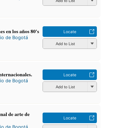
Add to List
es en los años 80's
Locate
io de Bogotá
Add to List
nternacionales.
Locate
io de Bogotá
Add to List
nal de arte de
Locate
io de Bogotá