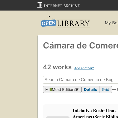
My Bo
Cámara de Comerc
42 works
Add another?
Most Editions
Details
Grid
— 
Iniciativa Bush: Una 
Americas (Serie Bibli