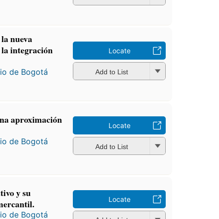
 la nueva
 la integración
Locate
io de Bogotá
Add to List
na aproximación
Locate
io de Bogotá
Add to List
tivo y su
Locate
mercantil.
io de Bogotá