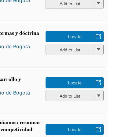
io de Bogotá
Add to List
ormas y dóctrina
Locate
io de Bogotá
Add to List
sarrollo y
Locate
io de Bogotá
Add to List
soñamos: resumen
e competividad
Locate