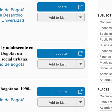
Locate
io de Bogotá
,
e Desarrollo
SUBJECT
Add to List
a Universidad
Congres
Economi
Social c
Public F
Business
il y adolescente en
Economic
e Bogotá: un
Locate
Finance
n social urbana.
Municipa
io de Bogotá
Add to List
Social s
Administ
Antitrust
 bogotano, 1990-
PLACES
Locate
Colombi
io de Bogotá
Latin Am
Add to List
Atlantic