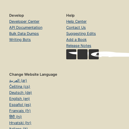
Develop
Help
Developer Center
Help Center
API Documentation
Contact Us
Bulk Data Dumps
Suggesting Edits
Writing Bots
Add a Book
Release Notes
Change Website Language
العربية (ar)
Čeština (cs)
Deutsch (de)
English (en)
Español (es)
Français (fr)
हिंदी (hi)
Hrvatski (hr)
Italiano (it)