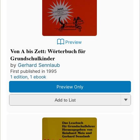
Preview
Von A bis Zett: Wörterbuch für
Grundschulkinder
by
Gerhard Sennlaub
First published in 1995
1 edition
,
1 ebook
Preview Only
Add to List