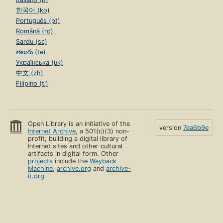
한국어 (ko)
Português (pt)
Română (ro)
Sardu (sc)
తెలుగు (te)
Українська (uk)
中文 (zh)
Filipino (tl)
Open Library is an initiative of the
version
7ea6b9e
Internet Archive
, a 501(c)(3) non-
profit, building a digital library of
Internet sites and other cultural
artifacts in digital form. Other
projects
include the
Wayback
Machine
,
archive.org
and
archive-
it.org