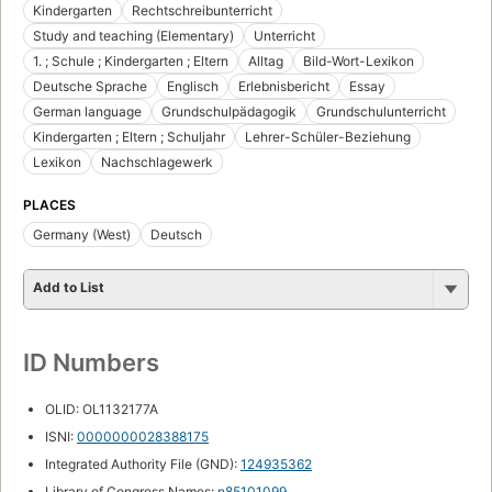
Kindergarten
Rechtschreibunterricht
Study and teaching (Elementary)
Unterricht
1. ; Schule ; Kindergarten ; Eltern
Alltag
Bild-Wort-Lexikon
Deutsche Sprache
Englisch
Erlebnisbericht
Essay
German language
Grundschulpädagogik
Grundschulunterricht
Kindergarten ; Eltern ; Schuljahr
Lehrer-Schüler-Beziehung
Lexikon
Nachschlagewerk
PLACES
Germany (West)
Deutsch
Add to List
ID Numbers
OLID: OL1132177A
ISNI:
0000000028388175
Integrated Authority File (GND):
124935362
Library of Congress Names:
n85101099