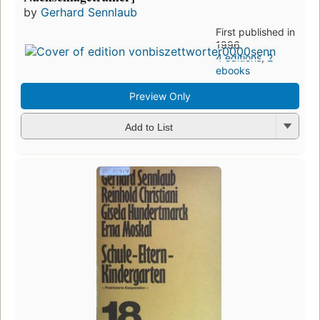
by
Gerhard Sennlaub
First published in
1996
4 editions
,
2
ebooks
Preview Only
Add to List