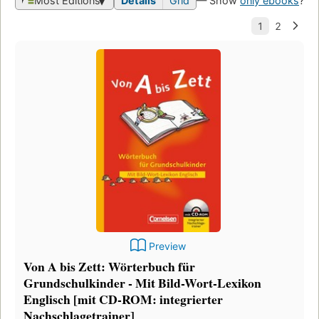
Most Editions
Details
Grid
— Show
only ebooks
?
Preview
Von A bis Zett: Wörterbuch für
Grundschulkinder - Mit Bild-Wort-Lexikon
Englisch [mit CD-ROM: integrierter
Nachschlagetrainer]