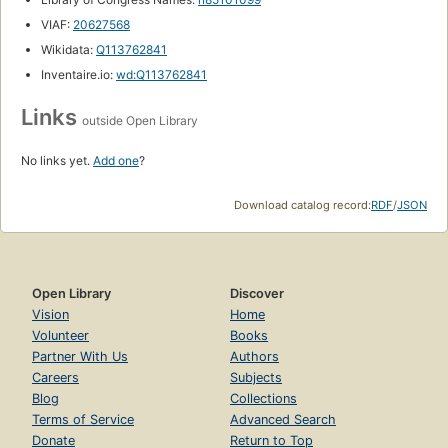
VIAF:
20627568
Wikidata:
Q113762841
Inventaire.io:
wd:Q113762841
Links
outside Open Library
No links yet.
Add one
?
Download catalog record:
RDF
/
JSON
Open Library
Discover
Vision
Home
Volunteer
Books
Partner With Us
Authors
Careers
Subjects
Blog
Collections
Terms of Service
Advanced Search
Donate
Return to Top