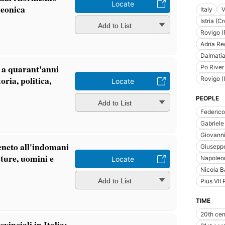
Locate
leonica
Italy
V
Istria (C
Add to List
Rovigo (
Adria Reg
Dalmatia
 a quarant'anni
Po River
oria, politica,
Rovigo (I
Locate
PEOPLE
Add to List
Federico
Gabriele
Giovanni
Veneto all'indomani
Giuseppe
tture, uomini e
Napoleon
Locate
Nicola B
Add to List
Pius VII
TIME
20th cen
inciali in Italia: