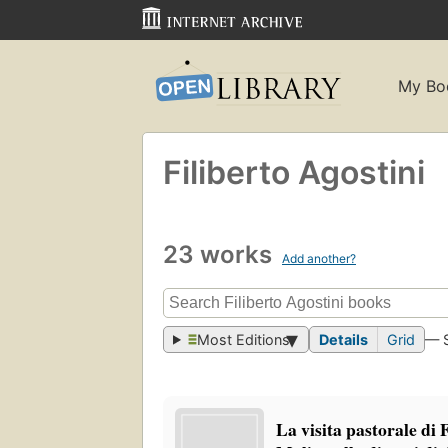
My Bo
Filiberto Agostini
23 works
Add another?
Most Editions
Details
Grid
— 
La visita pastorale di