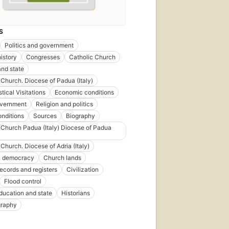
S
Politics and government
istory
Congresses
Catholic Church
nd state
 Church. Diocese of Padua (Italy)
tical Visitations
Economic conditions
overnment
Religion and politics
onditions
Sources
Biography
 Church Padua (Italy) Diocese of Padua
 Church. Diocese of Adria (Italy)
n democracy
Church lands
ecords and registers
Civilization
Flood control
ducation and state
Historians
graphy