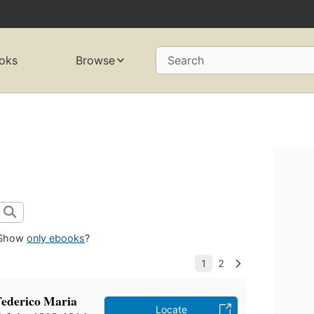
oks
Browse
Search
Show
only ebooks
?
 Federico Maria
Locate