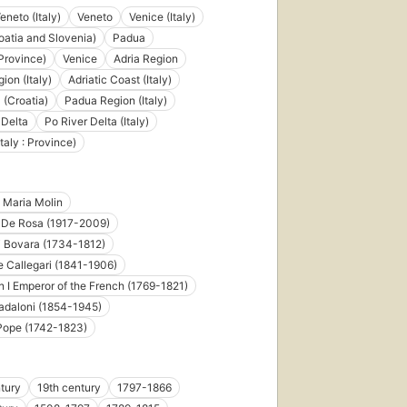
eneto (Italy)
Veneto
Venice (Italy)
roatia and Slovenia)
Padua
Province)
Venice
Adria Region
ion (Italy)
Adriatic Coast (Italy)
 (Croatia)
Padua Region (Italy)
 Delta
Po River Delta (Italy)
taly : Province)
 Maria Molin
 De Rosa (1917-2009)
 Bovara (1734-1812)
 Callegari (1841-1906)
 I Emperor of the French (1769-1821)
adaloni (1854-1945)
 Pope (1742-1823)
tury
19th century
1797-1866