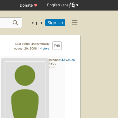
English (en)
Donate
♥
Log In
Sign Up
Last edited anonymously
Edit
August 20, 2008 |
History
Download
RDF
/
JSON
catalog
record: