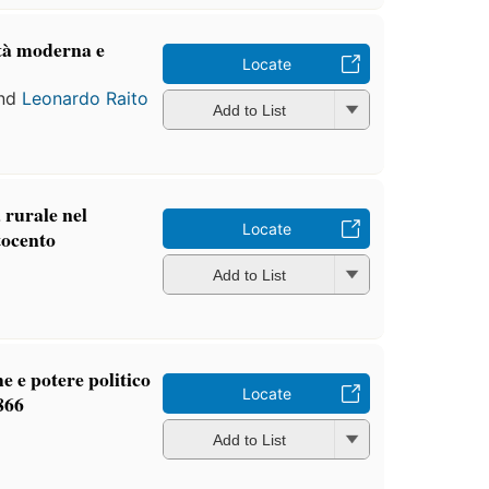
età moderna e
Locate
nd
Leonardo Raito
Add to List
a rurale nel
Locate
tocento
Add to List
he e potere politico
Locate
866
Add to List