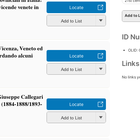
21st cen
vicende venete in
Locate
Add to L
Add to List
ID N
Vicenza, Veneto ed
OLID:
ordando alcuni
Locate
Link
Add to List
No links y
 Giuseppe Callegari
a (1884-1888/1893-
Locate
Add to List