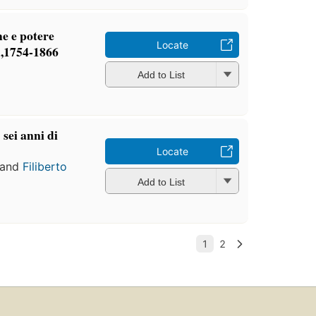
he e potere
Locate
ta,1754-1866
Add to List
sei anni di
Locate
and
Filiberto
Add to List