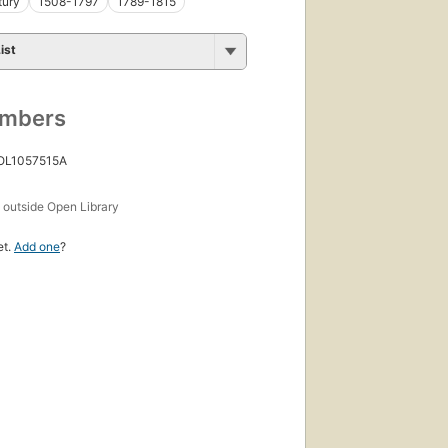
tury
1508-1797
1789-1815
ist
umbers
 OL1057515A
s
outside Open Library
et.
Add one
?