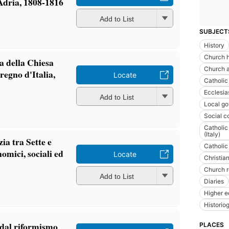
 Adria, 1808-1816
Add to List
SUBJECT
History
Church h
a della Chiesa
Church a
regno d'Italia,
Locate
Catholic
Ecclesias
Add to List
Local g
Social c
Catholic
(Italy)
ia tra Sette e
Catholic
omici, sociali ed
Locate
Christia
Church r
Add to List
Diaries
Higher e
Historio
 dal riformismo
PLACES